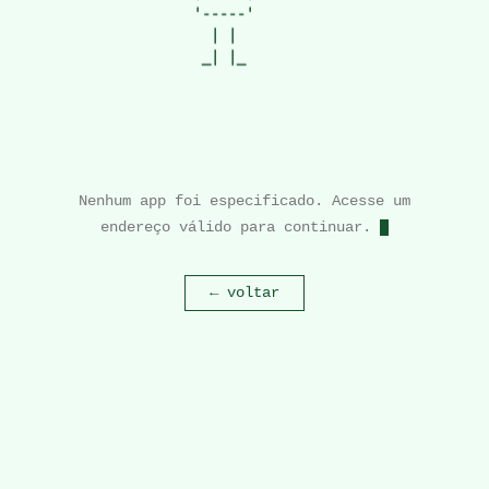
   '-----'

     | |

    _| |_
Nenhum app foi especificado. Acesse um
endereço válido para continuar.
← voltar